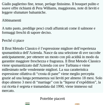
Giallo paglierino fine, tenue, perlage finissimo. Il bouquet pulito e
soave offre richiami di Pera Williams, maggiorana, note di lieviti e
leggere sfumature balsamiche.
Abbinamenti
A tutto pasto, predilige pesci crudi affumicati come il salmone e
formaggi freschi di sapore deciso.
Perché ci piace
Il Brut Metodo Classico è l’espressione migliore dell’esperienza
spumantistica dell’Azienda. Nasce da una selezione di uve raccolte
anticipatamente, per ottenere un mosto con più acidità in modo da
garantire maggiore freschezza e fragranza. Il Brut Metodo Classico
viene spumantizzato dall’Azienda con uve Turbiana e viene
millesimato nelle vendemmie migliori. La sua caratteristica
espressione olfattiva di “crosta di pane” viene meglio percepita
grazie ad una lunga permanenza sui lieviti per almeno 18 mesi. Solo
dopo almeno 3 mesi di “marriage” con la “liqueur d’expédition”, la
cui ricetta è segreta e tramandata dal 1990, viene immesso sul
mercato.
Potrebbe piacerti