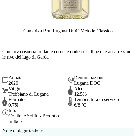
Cantariva Brut Lugana DOC Metodo Classico
Cantariva risuona brillante come le onde cristalline che accarezzano
le rive del lago di Garda.
Annata
Denominazione
2020
Lugana DOC
Vitigni
Alcol
Trebbiano di Lugana
12.5%
Formato
Temperatura di servizio
0.75l
6/8 °C
Info
Contiene Solfiti - Prodotto
in Italia
Note di degustazione